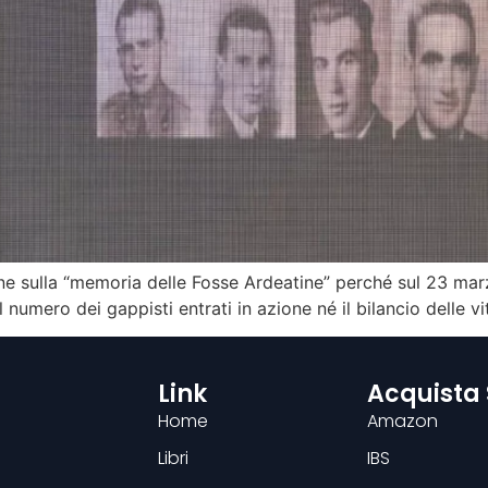
ione sulla “memoria delle Fosse Ardeatine” perché sul 23 ma
umero dei gappisti entrati in azione né il bilancio delle vitt
Link
Acquista
Home
Amazon
Libri
IBS